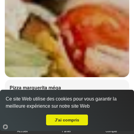
Pizza marguerita méga
15.00 €
Dès
Ce site Web utilise des cookies pour vous garantir la
meilleure expérience sur notre site Web
A Emporter sur Vievy-le-Rayé
Base sauce tomate, mozzarella 100%, olives
J'ai compris
Accueil
Panier
Compte