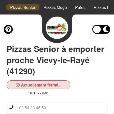
s
Pizzas Senior
Pizzas Méga
Pâtes
Pizzas Des
Pizzas Senior à emporter
proche Vievy-le-Rayé
(41290)
Actuellement fermé...
18h15 - 22h00
02.54.23.45.50