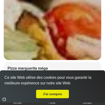
Pizza marguerita méga
15.00 €
Dès
Ce site Web utilise des cookies pour vous garantir la
meilleure expérience sur notre site Web
A Emporter sur Vievy-le-Rayé
Base sauce tomate, mozzarella 100%, olives
J'ai compris
Accueil
Panier
Compte