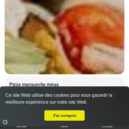
Pizza marguerita méga
15.00 €
Dès
Ce site Web utilise des cookies pour vous garantir la
meilleure expérience sur notre site Web
A Emporter sur Chauvigny-du-Perche
Base sauce tomate, mozzarella 100%, olives
J'ai compris
Accueil
Panier
Compte