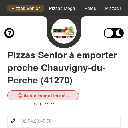
s
Pizzas Senior
Pizzas Méga
Pâtes
Pizzas Des
Pizzas Senior à emporter
proche Chauvigny-du-
Perche (41270)
Actuellement fermé...
18h15 - 22h00
02.54.23.45.50