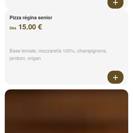
Pizza régina senior
15.00 €
Dès
Base tomate, mozzarella 100%, champignons,
jambon, origan