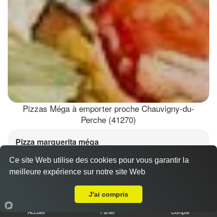
Pizzas Méga à emporter proche Chauvigny-du-
Perche (41270)
Pizza marguerita méga
15.00 €
Dès
Ce site Web utilise des cookies pour vous garantir la
meilleure expérience sur notre site Web
A Emporter sur Chauvigny-du-Perche
Base sauce tomate, mozzarella 100%, olives
J'ai compris
Accueil
Panier
Compte