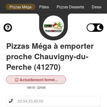
or
Pizzas Méga
Pâtes
Pizzas Desserts
Desserts
Pizzas Méga à emporter
proche Chauvigny-du-
Perche (41270)
Actuellement fermé...
18h15 - 22h00
02.54.23.45.50