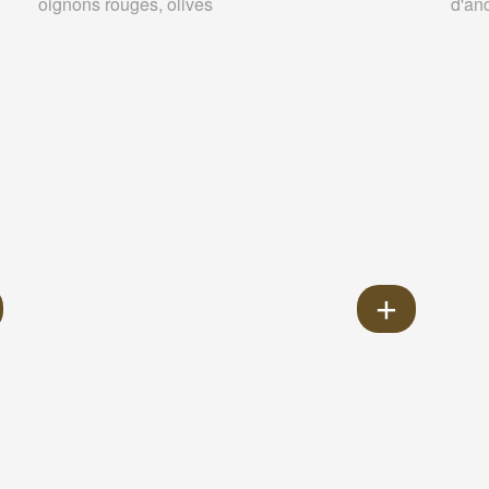
oignons rouges, olives
d'an