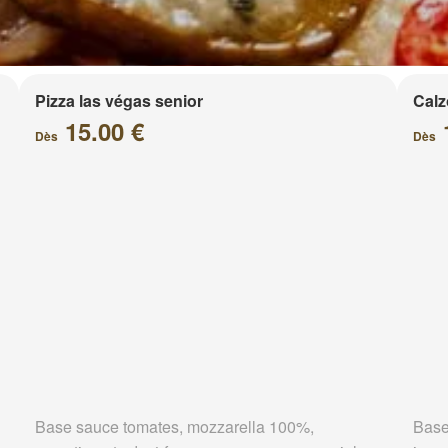
Pizza las végas senior
Calz
15.00 €
Dès
Dès
Base sauce tomates, mozzarella 100%,
Base