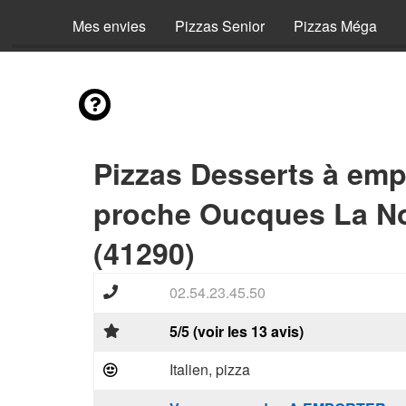
Mes envies
Pizzas Senior
Pizzas Méga
Pizzas Desserts à emp
proche Oucques La No
(41290)
02.54.23.45.50
5/5 (voir les 13 avis)
Italien, pizza