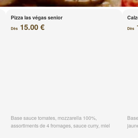
Pizza las végas senior
Calz
15.00 €
Dès
Dès
Base sauce tomates, mozzarella 100%,
Base
assortiments de 4 fromages, sauce curry, miel
jaun