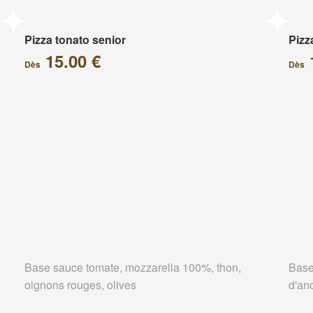
Pizza tonato senior
Pizz
15.00 €
Dès
Dès
Base sauce tomate, mozzarella 100%, thon,
Base
oignons rouges, olives
d'an