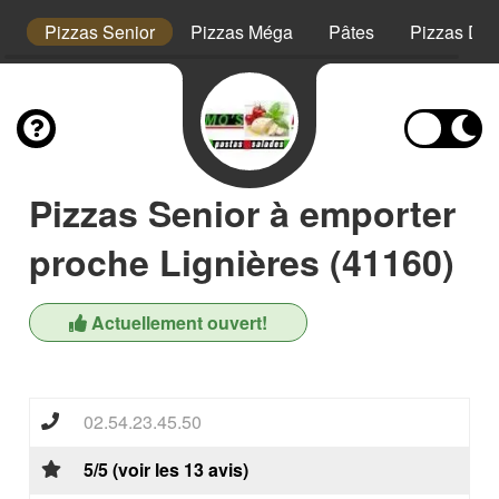
s
Pizzas Senior
Pizzas Méga
Pâtes
Pizzas Des
Pizzas Senior à emporter
proche Lignières (41160)
Actuellement ouvert!
02.54.23.45.50
5/5 (voir les 13 avis)