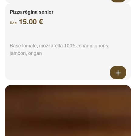
Pizza régina senior
15.00 €
Dès
Base tomate, mozzarella 100%, champignons,
jambon, origan