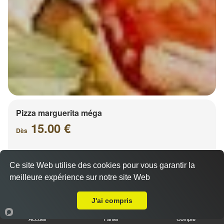
Pizza marguerita méga
15.00 €
Dès
Ce site Web utilise des cookies pour vous garantir la
Base sauce tomate, mozzarella 100%, olives
meilleure expérience sur notre site Web
A Emporter sur Lignières
J'ai compris
Accueil
Panier
Compte