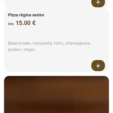
Pizza régina senior
15.00 €
Dès
Base tomate, mozzarella 100%, champignons,
jambon, origan