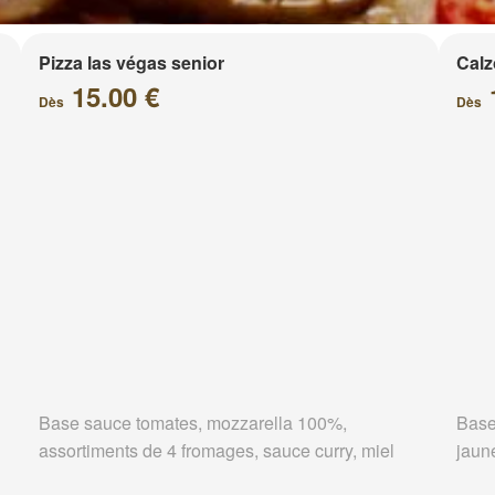
Pizza las végas senior
Calz
15.00 €
Dès
Dès
Base sauce tomates, mozzarella 100%,
Base
assortiments de 4 fromages, sauce curry, miel
jaun