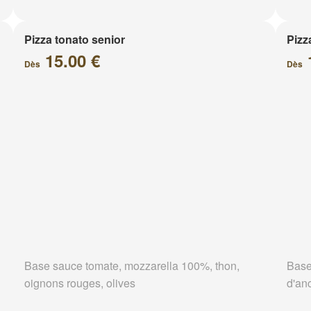
Pizza tonato senior
Pizz
15.00 €
Dès
Dès
Base sauce tomate, mozzarella 100%, thon,
Base
oignons rouges, olives
d'an