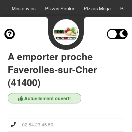
Mes envies
Pizzas Senior
Pizzas Méga
Pâte
A emporter proche
Faverolles-sur-Cher
(41400)
Actuellement ouvert!
02.54.23.45.50