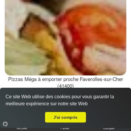
Pizzas Méga à emporter proche Faverolles-sur-Cher
(41400)
Ce site Web utilise des cookies pour vous garantir la
Pizza marguerita méga
meilleure expérience sur notre site Web
15.00 €
A Emporter sur Faverolles-sur-Cher
Dès
J'ai compris
Accueil
Panier
Compte