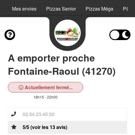
Mes envies
Pizzas Senior
Pizzas Méga
Pâte
A emporter proche
Fontaine-Raoul (41270)
Actuellement fermé...
18h15 - 22h00
02.54.23.45.50
5/5 (voir les 13 avis)