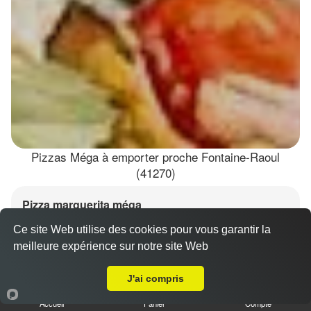
Pizzas Méga à emporter proche Fontaine-Raoul
(41270)
Pizza marguerita méga
15.00 €
Dès
Ce site Web utilise des cookies pour vous garantir la
meilleure expérience sur notre site Web
A Emporter sur Fontaine-Raoul
J'ai compris
Base sauce tomate, mozzarella 100%, olives
Accueil
Panier
Compte