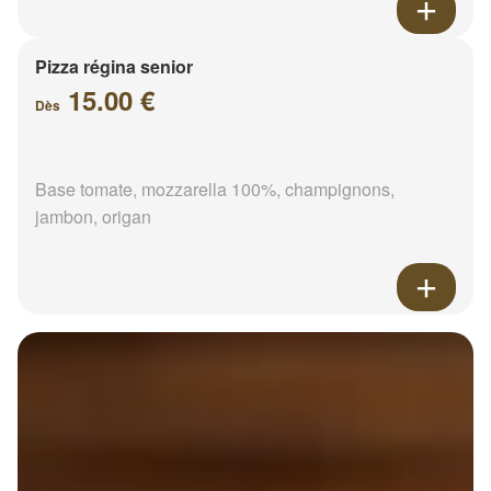
Pizza régina senior
15.00 €
Dès
Base tomate, mozzarella 100%, champignons,
jambon, origan